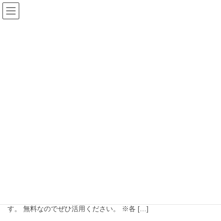
コ
ナ
ン
ビ
テ
ゲ
ン
ー
BLOG
ツ
シ
へ
ョ
ス
ン
HOME
BLOG
2023年6月
キ
に
ッ
移
プ
動
2023年6月
2023年6月30日
石綿(アスベスト）関連資料
マンガでよくわかる！解体工事
三重県 環境生活部 環境共生局 廃棄物監視・指導課が作成し
ました マンガでよくわかる！解体工事【元請編】・【下請･収集運
搬編】を添付致します。 マンガなので理解しやすくなっておりま
す。 無料なのでぜひ活用ください。 ※各 […]